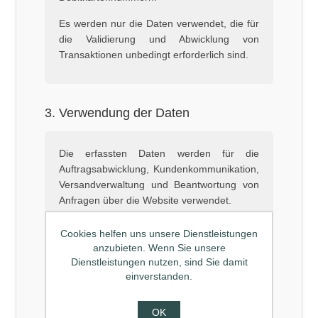
Es werden nur die Daten verwendet, die für
die Validierung und Abwicklung von
Transaktionen unbedingt erforderlich sind.
3. Verwendung der Daten
Die erfassten Daten werden für die
Auftragsabwicklung, Kundenkommunikation,
Versandverwaltung und Beantwortung von
Anfragen über die Website verwendet.
Sie können auch zur kontinuierlichen
Cookies helfen uns unsere Dienstleistungen
Verbesserung der Website, zur Erfüllung
anzubieten. Wenn Sie unsere
gesetzlicher Verpflichtungen und für
Dienstleistungen nutzen, sind Sie damit
informative Mitteilungen verwendet werden,
einverstanden.
wenn der Nutzer zugestimmt hat.
OK