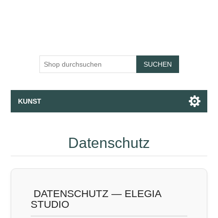
SUCHEN
KUNST
Leinwände · Fine Art Druck · Tapete
Datenschutz
Apparel
Sammlungen
DATENSCHUTZ — ELEGIA
STUDIO
Mit dem Assistenten sprechen