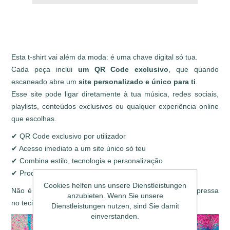
Esta t-shirt vai além da moda: é uma chave digital só tua.
Cada peça inclui
um QR Code exclusivo
, que quando
escaneado abre um
site personalizado e único para ti
.
Esse site pode ligar diretamente à tua música, redes sociais,
playlists, conteúdos exclusivos ou qualquer experiência online
que escolhas.
✔ QR Code exclusivo por utilizador
✔ Acesso imediato a um site único só teu
✔ Combina estilo, tecnologia e personalização
✔ Produção em impressão DTF de alta qualidade
Cookies helfen uns unsere Dienstleistungen
Não é apenas uma t-shirt. É a tua identidade digital, impressa
anzubieten. Wenn Sie unsere
no tecido.
Dienstleistungen nutzen, sind Sie damit
einverstanden.