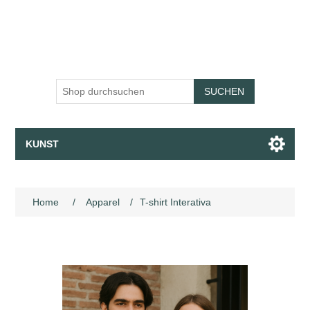
SUCHEN
KUNST
Leinwände · Fine Art Druck · Tapete
Home
/
Apparel
/
T-shirt Interativa
Apparel
Sammlungen
Mit dem Assistenten sprechen