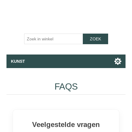
ZOEK
KUNST
Canvasdoeken · Fine Art Prints · Behang
FAQS
Apparel
Collecties
Veelgestelde vragen
Praat met de assistent