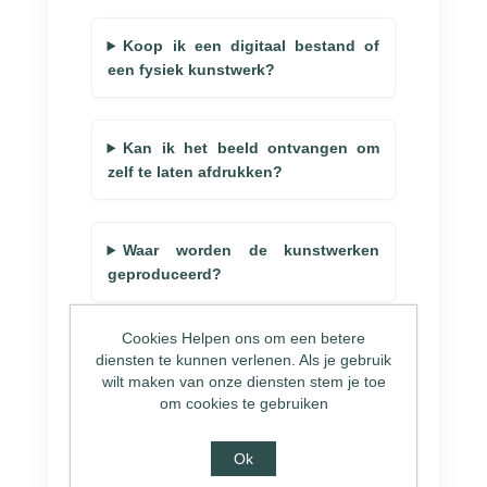
Koop ik een digitaal bestand of
een fysiek kunstwerk?
Kan ik het beeld ontvangen om
zelf te laten afdrukken?
Waar worden de kunstwerken
geproduceerd?
Cookies Helpen ons om een betere
Is het kunstwerk uniek of zijn er
diensten te kunnen verlenen. Als je gebruik
meerdere exemplaren?
wilt maken van onze diensten stem je toe
om cookies te gebruiken
Kan ik aanpassingen of
Ok
personalisaties aanvragen?