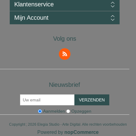
Sitemap
Klantenservice
Verzending
Privacy
Zoeken
Mijn Account
Servicevoorwaarden
Blog
Over Ons
Saldo van Cadeaukaart Controleren
Mijn Account
Neem Contact Op
Voorbeeld van een Kunstwerkcertificaat
Bestellingen
Volg ons
Livro de Reclamações
Adressen
FAQS
Winkelwagen
Nieuwsbrief
VERZENDEN
Aanmelden
Opzeggen
Copyright ; 2026 Elegia Studio - Arte Digital. Alle rechten voorbehouden
Powered by
nopCommerce