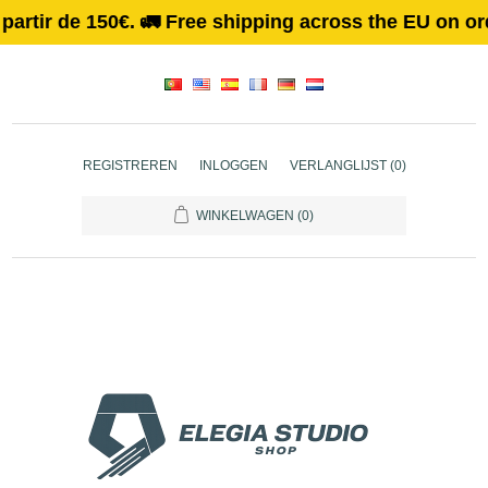
tir de 150€. 🚛 Free shipping across the EU on orders
REGISTREREN
INLOGGEN
VERLANGLIJST
(0)
WINKELWAGEN
(0)