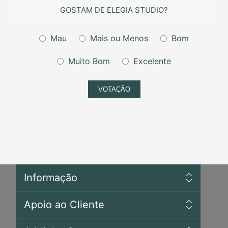
GOSTAM DE ELEGIA STUDIO?
Mau
Mais ou Menos
Bom
Muito Bom
Excelente
VOTAÇÃO
Informação
Sitemap
Apoio ao Cliente
Envios e Devoluções
Privacidade
Pesquisar
Condições de Uso