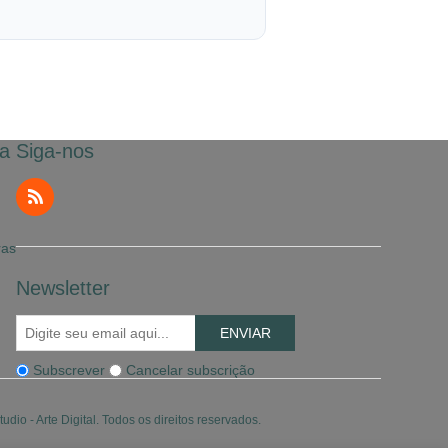
a
Siga-nos
ras
Newsletter
ENVIAR
Subscrever
Cancelar subscrição
dio - Arte Digital. Todos os direitos reservados.