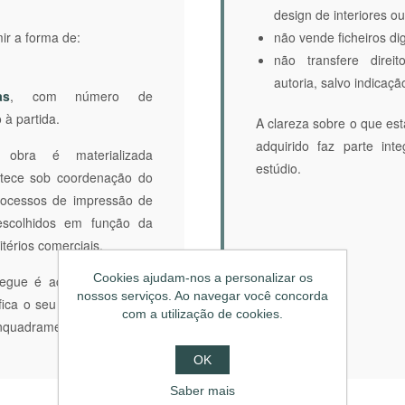
design de interiores ou
r a forma de:
não vende ficheiros dig
não transfere direi
autoria, salvo indicação
as
, com número de
 à partida.
A clareza sobre o que es
adquirido faz parte int
bra é materializada
estúdio.
ontece sob coordenação do
processos de impressão de
 escolhidos em função da
itérios comerciais.
Cookies ajudam-nos a personalizar os
tregue é acompanhada de
nossos serviços. Ao navegar você concorda
ifica o seu estatuto, edição
com a utilização de cookies.
nquadramento curatorial.
OK
Saber mais