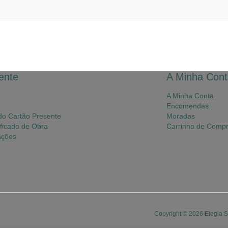
ente
A Minha Cont
A Minha Conta
Encomendas
do Cartão Presente
Moradas
ficado de Obra
Carrinho de Comp
ações
Copyright © 2026 Elegia Stu