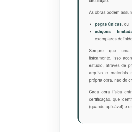
circulação.
As obras podem assumi
peças únicas
, ou
edições limitad
exemplares definido
Sempre que uma o
fisicamente, isso ac
estúdio, através de 
arquivo e materiais
própria obra, não de cr
Cada obra física en
certificação, que ident
(quando aplicável) e e