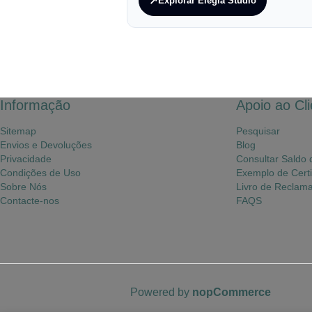
↗
Explorar Elegia Studio
Informação
Apoio ao Cli
Sitemap
Pesquisar
Envios e Devoluções
Blog
Privacidade
Consultar Saldo 
Condições de Uso
Exemplo de Certi
Sobre Nós
Livro de Reclam
Contacte-nos
FAQS
Powered by
nopCommerce