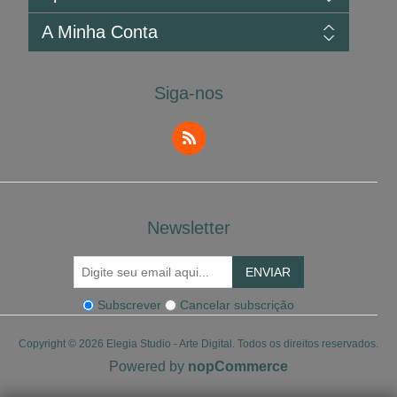
Envios e Devoluções
Privacidade
Pesquisar
A Minha Conta
Condições de Uso
Blog
Sobre Nós
Consultar Saldo do Cartão Presente
A Minha Conta
Contacte-nos
Exemplo de Certificado de Obra
Encomendas
Siga-nos
Livro de Reclamações
Moradas
FAQS
Carrinho de Compras
Newsletter
ENVIAR
Subscrever
Cancelar subscrição
Copyright © 2026 Elegia Studio - Arte Digital. Todos os direitos reservados.
Powered by
nopCommerce