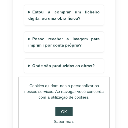
Estou a comprar um ficheiro
digital ou uma obra física?
Posso receber a imagem para
imprimir por conta própria?
Onde são produzidas as obras?
Cookies ajudam-nos a personalizar os
A obra é única ou existem outras
nossos serviços. Ao navegar você concorda
iguais?
com a utilização de cookies.
OK
Posso pedir alterações ou
personalizações?
Saber mais