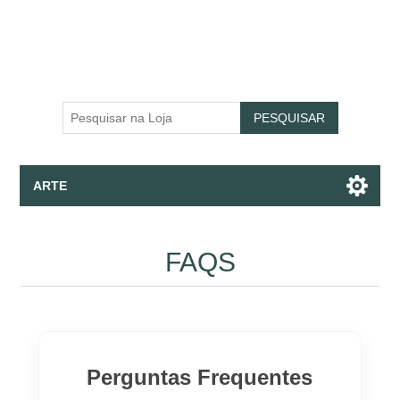
PESQUISAR
ARTE
Telas - Impressão Fine Art - Wallpaper
FAQS
Apparel
Coleções
Perguntas Frequentes
Falar Com Assistente