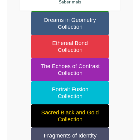
Saber mais
Alentejo
Dreams in Geometry
Collection
Ethereal Bond
Collection
The Echoes of Contrast
Collection
Portrait Fusion
Collection
Sacred Black and Gold
Collection
Fragments of Identity