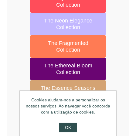
Collection
The Neon Elegance
Collection
The Fragmented
Collection
The Ethereal Bloom
Collection
The Essence Seasons
Collection
Cookies ajudam-nos a personalizar os
nossos serviços. Ao navegar você concorda
The Black and Gold
com a utilização de cookies.
Collection
OK
Coleção Ecos do