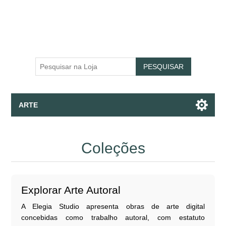
PESQUISAR
ARTE
Telas - Impressão Fine Art - Wallpaper
Coleções
Apparel
Coleções
Explorar Arte Autoral
A Elegia Studio apresenta obras de arte digital
Falar Com Assistente
concebidas como trabalho autoral, com estatuto